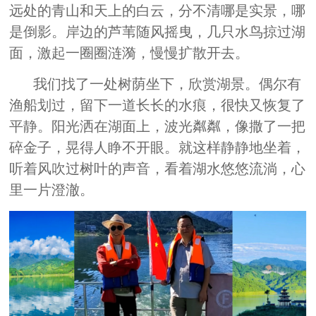
远处的青山和天上的白云，分不清哪是实景，哪
是倒影。岸边的芦苇随风摇曳，几只水鸟掠过湖
面，激起一圈圈涟漪，慢慢扩散开去。
我们找了一处树荫坐下，欣赏湖景。偶尔有
渔船划过，留下一道长长的水痕，很快又恢复了
平静。阳光洒在湖面上，波光粼粼，像撒了一把
碎金子，晃得人睁不开眼。就这样静静地坐着，
听着风吹过树叶的声音，看着湖水悠悠流淌，心
里一片澄澈。