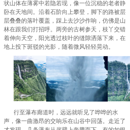
状山体在薄雾中若隐若现，像一位沉稳的老者静
卧在天地间。沿着石阶向上攀登，脚下的路被层
层叠叠的落叶覆盖，踩上去沙沙作响，仿佛是山
林在跟我们打招呼。两旁的古树参天，枝丫交错
着伸向天空，阳光透过枝叶的缝隙洒落下来，在
地上投下斑驳的光影，随着微风轻轻晃动。
行至瀑布廊道时，远远就听见了哗哗的水
声，像一曲激昂的交响乐在山谷中回荡。走近了
才发现，几条瀑布从崖壁上奔腾而下，有的如银