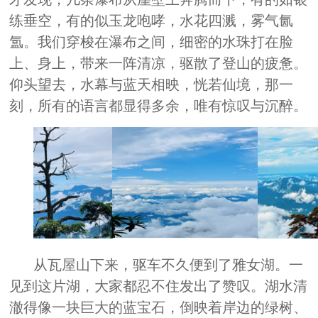
练垂空，有的似玉龙咆哮，水花四溅，雾气氤
氲。我们穿梭在瀑布之间，细密的水珠打在脸
上、身上，带来一阵清凉，驱散了登山的疲惫。
仰头望去，水幕与蓝天相映，恍若仙境，那一
刻，所有的语言都显得多余，唯有惊叹与沉醉。
从瓦屋山下来，驱车不久便到了雅女湖。一
见到这片湖，大家都忍不住发出了赞叹。湖水清
澈得像一块巨大的蓝宝石，倒映着岸边的绿树、